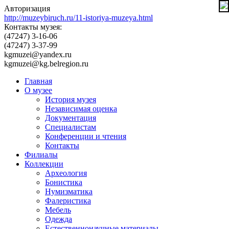
Авторизация
http://muzeybiruch.ru/11-istoriya-muzeya.html
Контакты музея:
(47247) 3-16-06
(47247) 3-37-99
kgmuzei@yandex.ru
kgmuzei@kg.belregion.ru
Главная
О музее
История музея
Независимая оценка
Документация
Специалистам
Конференции и чтения
Контакты
Филиалы
Коллекции
Археология
Бонистика
Нумизматика
Фалеристика
Мебель
Одежда
Естественнонаучные материалы