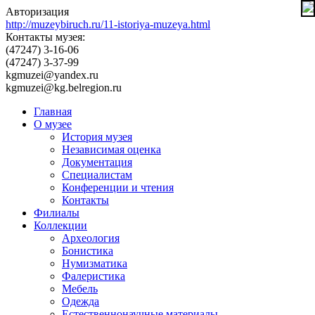
Авторизация
http://muzeybiruch.ru/11-istoriya-muzeya.html
Контакты музея:
(47247) 3-16-06
(47247) 3-37-99
kgmuzei@yandex.ru
kgmuzei@kg.belregion.ru
Главная
О музее
История музея
Независимая оценка
Документация
Специалистам
Конференции и чтения
Контакты
Филиалы
Коллекции
Археология
Бонистика
Нумизматика
Фалеристика
Мебель
Одежда
Естественнонаучные материалы