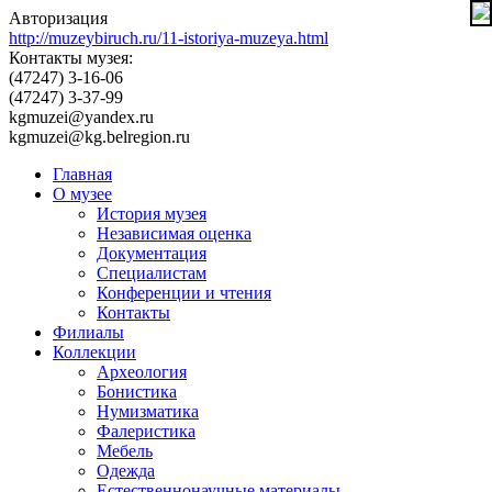
Авторизация
http://muzeybiruch.ru/11-istoriya-muzeya.html
Контакты музея:
(47247) 3-16-06
(47247) 3-37-99
kgmuzei@yandex.ru
kgmuzei@kg.belregion.ru
Главная
О музее
История музея
Независимая оценка
Документация
Специалистам
Конференции и чтения
Контакты
Филиалы
Коллекции
Археология
Бонистика
Нумизматика
Фалеристика
Мебель
Одежда
Естественнонаучные материалы