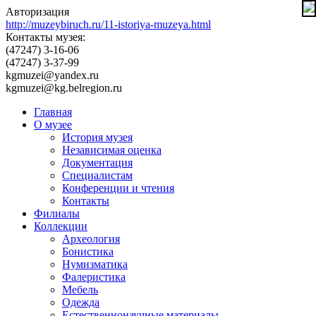
Авторизация
http://muzeybiruch.ru/11-istoriya-muzeya.html
Контакты музея:
(47247) 3-16-06
(47247) 3-37-99
kgmuzei@yandex.ru
kgmuzei@kg.belregion.ru
Главная
О музее
История музея
Независимая оценка
Документация
Специалистам
Конференции и чтения
Контакты
Филиалы
Коллекции
Археология
Бонистика
Нумизматика
Фалеристика
Мебель
Одежда
Естественнонаучные материалы