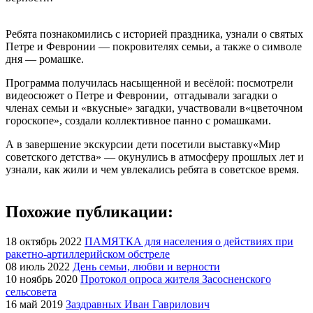
Ребята познакомились с историей праздника, узнали о святых
Петре и Февронии — покровителях семьи, а также о символе
дня — ромашке.
Программа получилась насыщенной и весёлой: посмотрели
видеосюжет о Петре и Февронии, отгадывали загадки о
членах семьи и «вкусные» загадки, участвовали в«цветочном
гороскопе», создали коллективное панно с ромашками.
А в завершение экскурсии дети посетили выставку«Мир
советского детства» — окунулись в атмосферу прошлых лет и
узнали, как жили и чем увлекались ребята в советское время.
Похожие публикации:
18 октябрь 2022
ПАМЯТКА для населения о действиях при
ракетно-артиллерийском обстреле
08 июль 2022
День семьи, любви и верности
10 ноябрь 2020
Протокол опроса жителя Засосненского
сельсовета
16 май 2019
Заздравных Иван Гаврилович