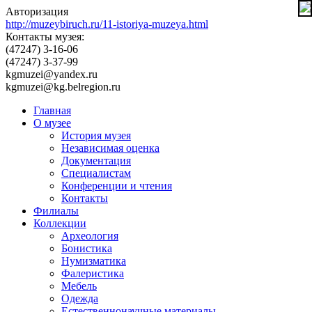
Авторизация
http://muzeybiruch.ru/11-istoriya-muzeya.html
Контакты музея:
(47247) 3-16-06
(47247) 3-37-99
kgmuzei@yandex.ru
kgmuzei@kg.belregion.ru
Главная
О музее
История музея
Независимая оценка
Документация
Специалистам
Конференции и чтения
Контакты
Филиалы
Коллекции
Археология
Бонистика
Нумизматика
Фалеристика
Мебель
Одежда
Естественнонаучные материалы