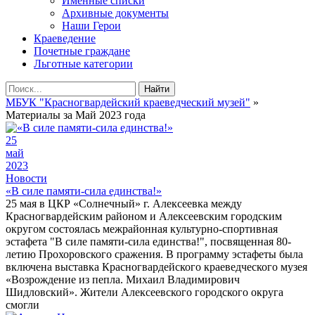
Именные списки
Архивные документы
Наши Герои
Краеведение
Почетные граждане
Льготные категории
Найти
МБУК "Красногвардейский краеведческий музей"
»
Материалы за Май 2023 года
25
май
2023
Новости
«В силе памяти-сила единства!»
25 мая в ЦКР «Солнечный» г. Алексеевка между
Красногвардейским районом и Алексеевским городским
округом состоялась межрайонная культурно-спортивная
эстафета "В силе памяти-сила единства!", посвященная 80-
летию Прохоровского сражения. В программу эстафеты была
включена выставка Красногвардейского краеведческого музея
«Возрождение из пепла. Михаил Владимирович
Шидловский». Жители Алексеевского городского округа
смогли