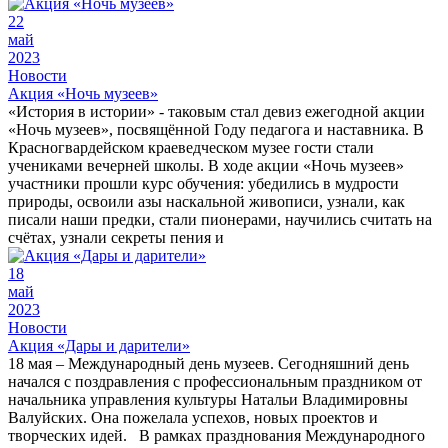
22
май
2023
Новости
Акция «Ночь музеев»
«История в истории» - таковым стал девиз ежегодной акции
«Ночь музеев», посвящённой Году педагога и наставника. В
Красногвардейском краеведческом музее гости стали
учениками вечерней школы. В ходе акции «Ночь музеев»
участники прошли курс обучения: убедились в мудрости
природы, освоили азы наскальной живописи, узнали, как
писали наши предки, стали пионерами, научились считать на
счётах, узнали секреты пения и
18
май
2023
Новости
Акция «Дары и дарители»
18 мая – Международный день музеев. Сегодняшний день
начался с поздравления с профессиональным праздником от
начальника управления культуры Натальи Владимировны
Валуйских. Она пожелала успехов, новых проектов и
творческих идей. В рамках празднования Международного