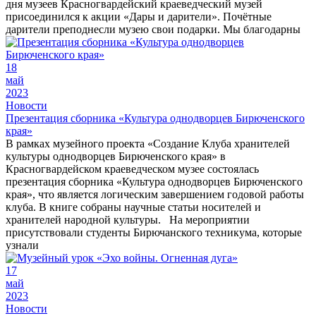
дня музеев Красногвардейский краеведческий музей
присоединился к акции «Дары и дарители». Почётные
дарители преподнесли музею свои подарки. Мы благодарны
18
май
2023
Новости
Презентация сборника «Культура однодворцев Бирюченского
края»
В рамках музейного проекта «Создание Клуба хранителей
культуры однодворцев Бирюченского края» в
Красногвардейском краеведческом музее состоялась
презентация сборника «Культура однодворцев Бирюченского
края», что является логическим завершением годовой работы
клуба. В книге собраны научные статьи носителей и
хранителей народной культуры. На мероприятии
присутствовали студенты Бирючанского техникума, которые
узнали
17
май
2023
Новости