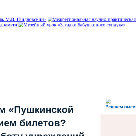
ем «Пушкинской
Решаем вмес
ием билетов?