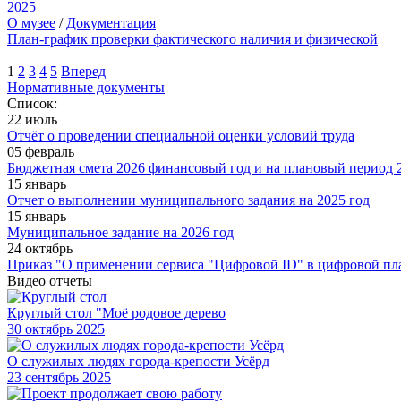
2025
О музее
/
Документация
План-график проверки фактического наличия и физической
1
2
3
4
5
Вперед
Нормативные документы
Список:
22 июль
Отчёт о проведении специальной оценки условий труда
05 февраль
Бюджетная смета 2026 финансовый год и на плановый период 2
15 январь
Отчет о выполнении муниципального задания на 2025 год
15 январь
Муниципальное задание на 2026 год
24 октябрь
Приказ "О применении сервиса "Цифровой ID" в цифровой пл
Видео отчеты
Круглый стол "Моё родовое дерево
30
октябрь 2025
О служилых людях города-крепости Усёрд
23
сентябрь 2025