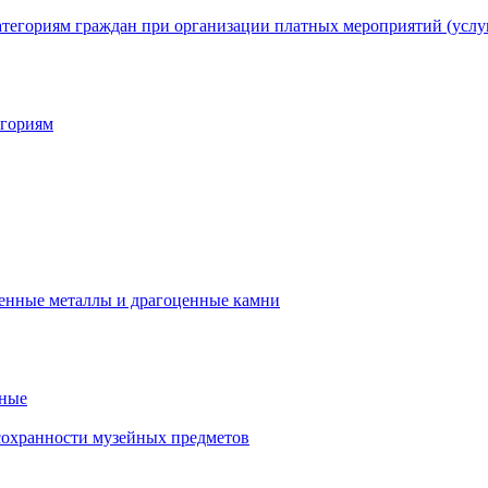
егориям
нные