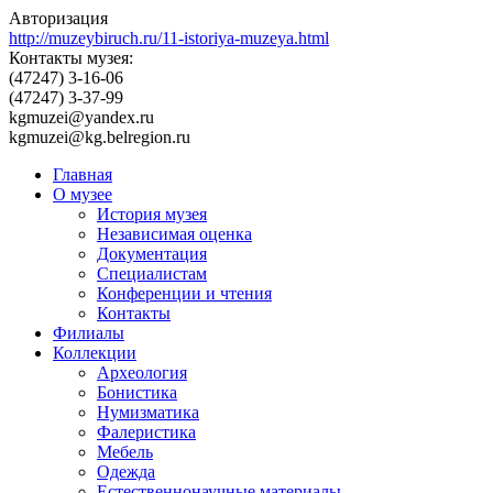
Авторизация
http://muzeybiruch.ru/11-istoriya-muzeya.html
Контакты музея:
(47247) 3-16-06
(47247) 3-37-99
kgmuzei@yandex.ru
kgmuzei@kg.belregion.ru
Главная
О музее
История музея
Независимая оценка
Документация
Специалистам
Конференции и чтения
Контакты
Филиалы
Коллекции
Археология
Бонистика
Нумизматика
Фалеристика
Мебель
Одежда
Естественнонаучные материалы