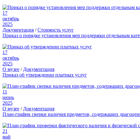
17
октябрь
2025
Документация
/
Стоимость услуг
Приказ о порядке установления мер поддержки отдельным кат
17
октябрь
2025
О музее
/
Документация
Приказ об утверждении платных услуг
11
июнь
2025
О музее
/
Документация
План-график сверки наличия предметов, содержащих драгоце
21
май