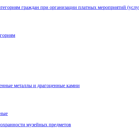
егориям
нные