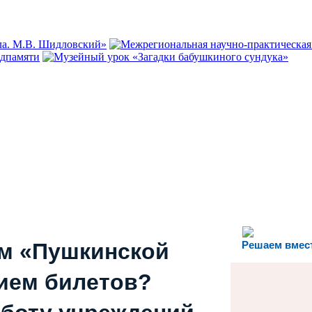
ем «Пушкинской
Решаем вмес
ием билетов?