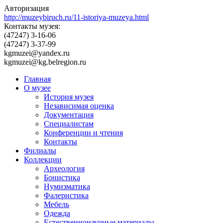
Авторизация
http://muzeybiruch.ru/11-istoriya-muzeya.html
Контакты музея:
(47247) 3-16-06
(47247) 3-37-99
kgmuzei@yandex.ru
kgmuzei@kg.belregion.ru
Главная
О музее
История музея
Независимая оценка
Документация
Специалистам
Конференции и чтения
Контакты
Филиалы
Коллекции
Археология
Бонистика
Нумизматика
Фалеристика
Мебель
Одежда
Естественнонаучные материалы