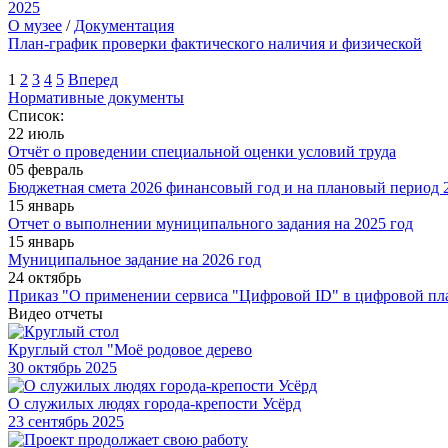
2025
О музее
/
Документация
План-график проверки фактического наличия и физической
1
2
3
4
5
Вперед
Нормативные документы
Список:
22 июль
Отчёт о проведении специальной оценки условий труда
05 февраль
Бюджетная смета 2026 финансовый год и на плановый период 2
15 январь
Отчет о выполнении муниципального задания на 2025 год
15 январь
Муниципальное задание на 2026 год
24 октябрь
Приказ "О применении сервиса "Цифровой ID" в цифровой пл
Видео отчеты
Круглый стол "Моё родовое дерево
30
октябрь 2025
О служилых людях города-крепости Усёрд
23
сентябрь 2025