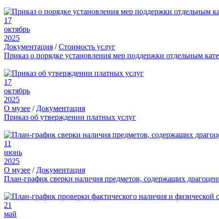
17
октябрь
2025
Документация
/
Стоимость услуг
Приказ о порядке установления мер поддержки отдельным кат
17
октябрь
2025
О музее
/
Документация
Приказ об утверждении платных услуг
11
июнь
2025
О музее
/
Документация
План-график сверки наличия предметов, содержащих драгоце
21
май