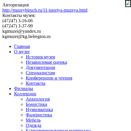
Авторизация
http://muzeybiruch.ru/11-istoriya-muzeya.html
Контакты музея:
(47247) 3-16-06
(47247) 3-37-99
kgmuzei@yandex.ru
kgmuzei@kg.belregion.ru
Главная
О музее
История музея
Независимая оценка
Документация
Специалистам
Конференции и чтения
Контакты
Филиалы
Коллекции
Археология
Бонистика
Нумизматика
Фалеристика
Мебель
Одежда
Естественнонаучные материалы