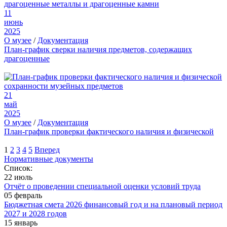
11
июнь
2025
О музее
/
Документация
План-график сверки наличия предметов, содержащих
драгоценные
21
май
2025
О музее
/
Документация
План-график проверки фактического наличия и физической
1
2
3
4
5
Вперед
Нормативные документы
Список:
22 июль
Отчёт о проведении специальной оценки условий труда
05 февраль
Бюджетная смета 2026 финансовый год и на плановый период
2027 и 2028 годов
15 январь