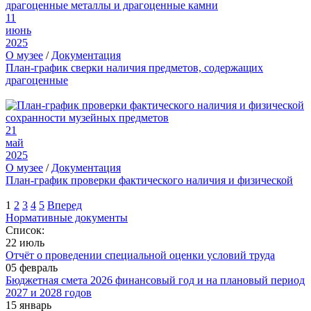
11
июнь
2025
О музее
/
Документация
План-график сверки наличия предметов, содержащих
драгоценные
21
май
2025
О музее
/
Документация
План-график проверки фактического наличия и физической
1
2
3
4
5
Вперед
Нормативные документы
Список:
22 июль
Отчёт о проведении специальной оценки условий труда
05 февраль
Бюджетная смета 2026 финансовый год и на плановый период
2027 и 2028 годов
15 январь