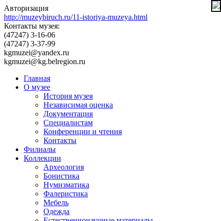
Авторизация
http://muzeybiruch.ru/11-istoriya-muzeya.html
Контакты музея:
(47247) 3-16-06
(47247) 3-37-99
kgmuzei@yandex.ru
kgmuzei@kg.belregion.ru
Главная
О музее
История музея
Независимая оценка
Документация
Специалистам
Конференции и чтения
Контакты
Филиалы
Коллекции
Археология
Бонистика
Нумизматика
Фалеристика
Мебель
Одежда
Естественнонаучные материалы