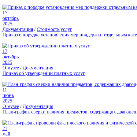
17
октябрь
2025
Документация
/
Стоимость услуг
Приказ о порядке установления мер поддержки отдельным кат
17
октябрь
2025
О музее
/
Документация
Приказ об утверждении платных услуг
11
июнь
2025
О музее
/
Документация
План-график сверки наличия предметов, содержащих драгоце
21
май