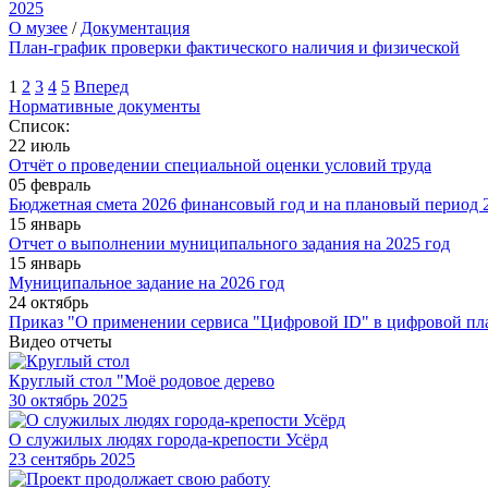
2025
О музее
/
Документация
План-график проверки фактического наличия и физической
1
2
3
4
5
Вперед
Нормативные документы
Список:
22 июль
Отчёт о проведении специальной оценки условий труда
05 февраль
Бюджетная смета 2026 финансовый год и на плановый период 2
15 январь
Отчет о выполнении муниципального задания на 2025 год
15 январь
Муниципальное задание на 2026 год
24 октябрь
Приказ "О применении сервиса "Цифровой ID" в цифровой пл
Видео отчеты
Круглый стол "Моё родовое дерево
30
октябрь 2025
О служилых людях города-крепости Усёрд
23
сентябрь 2025