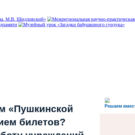
ем «Пушкинской
Решаем вмес
ием билетов?