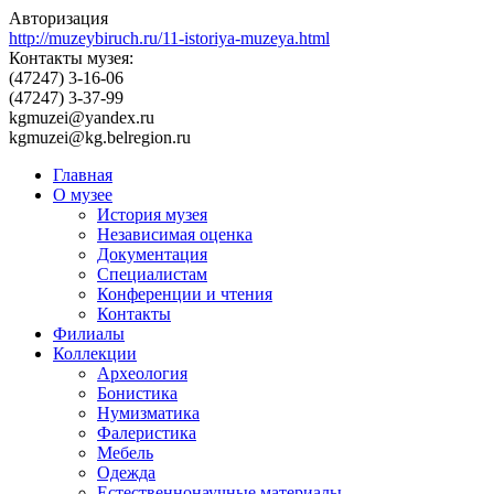
Авторизация
http://muzeybiruch.ru/11-istoriya-muzeya.html
Контакты музея:
(47247) 3-16-06
(47247) 3-37-99
kgmuzei@yandex.ru
kgmuzei@kg.belregion.ru
Главная
О музее
История музея
Независимая оценка
Документация
Специалистам
Конференции и чтения
Контакты
Филиалы
Коллекции
Археология
Бонистика
Нумизматика
Фалеристика
Мебель
Одежда
Естественнонаучные материалы