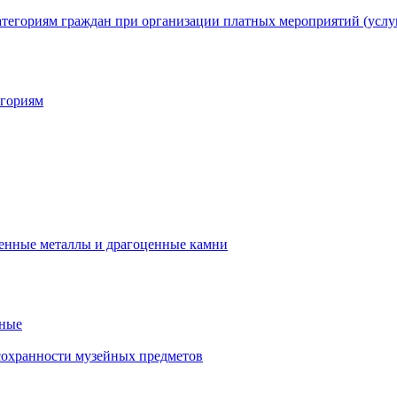
егориям
нные