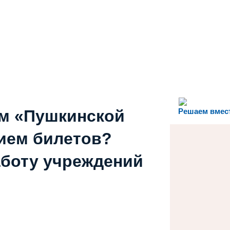
ем «Пушкинской
Решаем вмес
ием билетов?
аботу учреждений