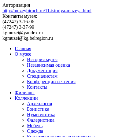
Авторизация
http://muzeybiruch.ru/11-istoriya-muzeya.html
Контакты музея:
(47247) 3-16-06
(47247) 3-37-99
kgmuzei@yandex.ru
kgmuzei@kg.belregion.ru
Главная
О музее
История музея
Независимая оценка
Документация
Специалистам
Конференции и чтения
Контакты
Филиалы
Коллекции
Археология
Бонистика
Нумизматика
Фалеристика
Мебель
Одежда
Естественнонаучные материалы