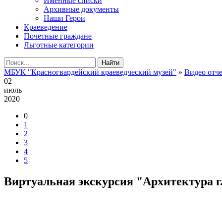
Именные списки
Архивные документы
Наши Герои
Краеведение
Почетные граждане
Льготные категории
Найти
МБУК "Красногвардейский краеведческий музей"
»
Видео отч
02
июль
2020
0
1
2
3
4
5
Виртуальная экскурсия "Архитектура г.