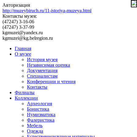
Авторизация
http://muzeybiruch.ru/11-istoriya-muzeya.html
Контакты музея:
(47247) 3-16-06
(47247) 3-37-99
kgmuzei@yandex.ru
kgmuzei@kg.belregion.ru
Главная
О музее
История музея
Независимая оценка
Документация
Специалистам
Конференции и чтения
Контакты
Филиалы
Коллекции
Археология
Бонистика
Нумизматика
Фалеристика
Мебель
Одежда
Естественнонаучные материалы