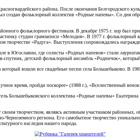
расногвардейского района. После окончания Белгородского кул
 был создан фольклорный коллектив «Родные напевы». Со дня обр
айонного фольклорного фестиваля. В декабре 1975 г. хор был пр
ластинку студии грамзаписи «Мелодия». В 1977 г. фольклорный 
ом творчестве «Радуга». Выступления сопровождались награжд
але в Югославии, где солисты «Родных напевов» стали лауреата
тив-спутник, детский фольклорный ансамбль «Родничок», который
 в который вошли все свадебные песни села Большебыково. В 19
ное время, пройди поскорее» (1988 г.), «Вселиственный венок» 
итель Большебыковского коллектива «Родные напевы» Екатерин
 своим творчеством, являясь активным участником районных, о
ьно-Черноземного региона. Его самобытное творчество уникально
ультурного наследия нашего народа.