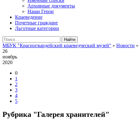
Именные списки
Архивные документы
Наши Герои
Краеведение
Почетные граждане
Льготные категории
Найти
МБУК "Красногвардейский краеведческий музей"
»
Новости
» 
26
ноябрь
2020
0
1
2
3
4
5
Рубрика "Галерея хранителей"