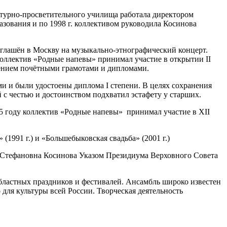
ьтурно-просветительного училища работала директором
азования и по 1998 г. коллективом руководила Косинова
иглашён в Москву на музыкально-этнографический концерт.
коллектив «Родные напевы» принимал участие в открытии II
ением почётными грамотами и дипломами.
ми и были удостоены диплома I степени. В целях сохранения
 с честью и достоинством подхватил эстафету у старших.
85 году коллектив «Родные напевы» принимал участие в XII
(1991 г.) и «Большебыковская свадьба» (2001 г.)
а Стефановна Косинова Указом Президиума Верховного Совета
бластных праздников и фестивалей. Ансамбль широко известен
 для культуры всей России. Творческая деятельность