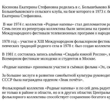
Косинова Екатерина Стефановна родилась в с. Большебыково К
Большебыковского сельского клуба, на базе которого в 1973 г.
Екатерина Стефановна.
В мае 1974 г. коллектив «Родные напевы» стал дипломантом р
Семь песен из репертуара коллектива были записаны на грамп
Международного фестиваля телевизионных программ о народн
1978 год – участие в XIII Международном фольклорном фестив
певческих традиций родного села в 1978 г. был создан коллек
В 1981 г. состоялась запись альбома «Свадьба южной России»,
Всемирном фестивале молодежи и студентов в Москве.
«Родные напевы» принимали участие в съёмках фильма «Эх, скуч
За большие заслуги в развитии самобытной культуры руковод
СССР была награждена орденом «Знак почёта».
Фольклорный коллектив «Родные напевы» и по сей день радует
не только в районе и области, но и в других областях Централ
фольклорного коллектива способствует сохранению богатого к