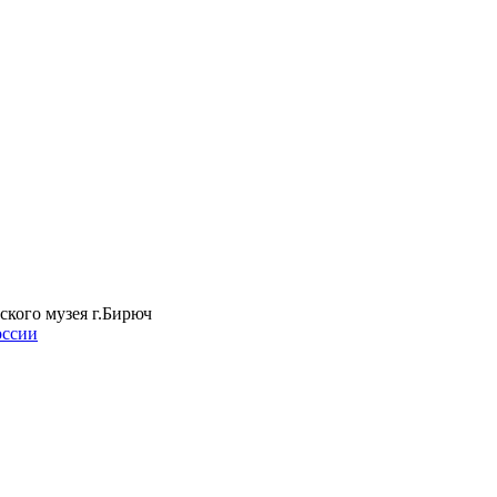
ского музея г.Бирюч
оссии