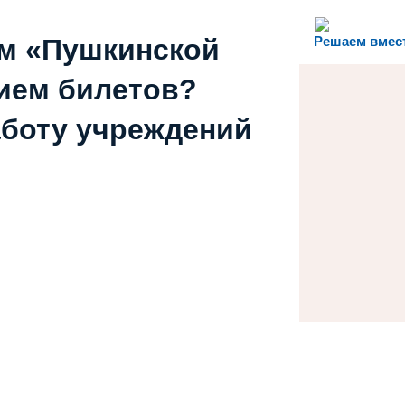
ем «Пушкинской
Решаем вмес
ием билетов?
аботу учреждений