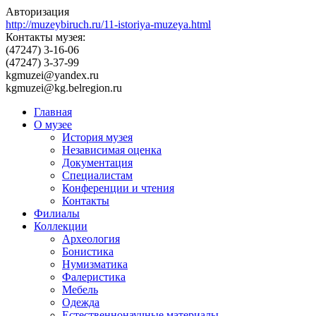
Авторизация
http://muzeybiruch.ru/11-istoriya-muzeya.html
Контакты музея:
(47247) 3-16-06
(47247) 3-37-99
kgmuzei@yandex.ru
kgmuzei@kg.belregion.ru
Главная
О музее
История музея
Независимая оценка
Документация
Специалистам
Конференции и чтения
Контакты
Филиалы
Коллекции
Археология
Бонистика
Нумизматика
Фалеристика
Мебель
Одежда
Естественнонаучные материалы