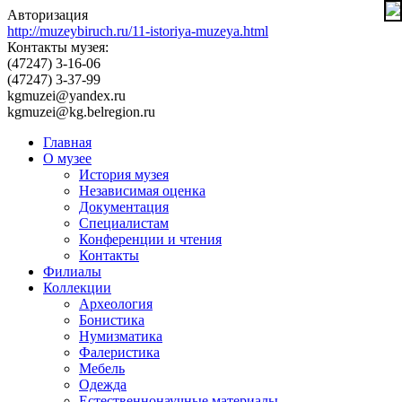
Авторизация
http://muzeybiruch.ru/11-istoriya-muzeya.html
Контакты музея:
(47247) 3-16-06
(47247) 3-37-99
kgmuzei@yandex.ru
kgmuzei@kg.belregion.ru
Главная
О музее
История музея
Независимая оценка
Документация
Специалистам
Конференции и чтения
Контакты
Филиалы
Коллекции
Археология
Бонистика
Нумизматика
Фалеристика
Мебель
Одежда
Естественнонаучные материалы