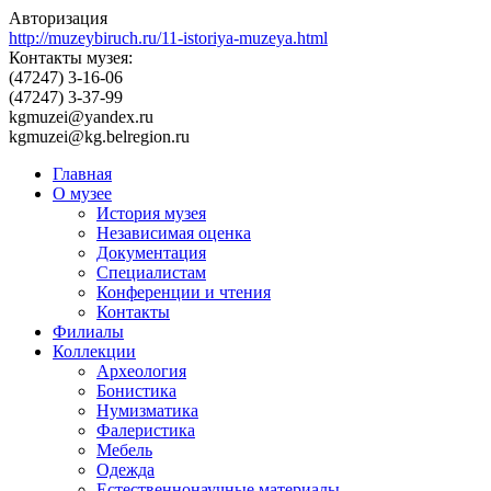
Авторизация
http://muzeybiruch.ru/11-istoriya-muzeya.html
Контакты музея:
(47247) 3-16-06
(47247) 3-37-99
kgmuzei@yandex.ru
kgmuzei@kg.belregion.ru
Главная
О музее
История музея
Независимая оценка
Документация
Специалистам
Конференции и чтения
Контакты
Филиалы
Коллекции
Археология
Бонистика
Нумизматика
Фалеристика
Мебель
Одежда
Естественнонаучные материалы