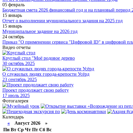
05 февраль
Бюджетная смета 2026 финансовый год и на плановый период 2
15 январь
Отчет о выполнении муниципального задания на 2025 год
15 январь
Муниципальное задание на 2026 год
24 октябрь
Приказ "О применении сервиса "Цифровой ID" в цифровой пл
Видео отчеты
Круглый стол "Моё родовое дерево
30
октябрь 2025
О служилых людях города-крепости Усёрд
23
сентябрь 2025
Проект продолжает свою работу
17
июль 2025
Фотогалерея
Календарь
«
Август 2026 »
Пн
Вт
Ср
Чт
Пт
Сб
Вс