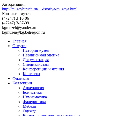
Авторизация
http://muzeybiruch.ru/11-istoriya-muzeya.html
Контакты музея:
(47247) 3-16-06
(47247) 3-37-99
kgmuzei@yandex.ru
kgmuzei@kg.belregion.ru
Главная
О музее
История музея
Независимая оценка
Документация
Специалистам
Конференции и чтения
Контакты
Филиалы
Коллекции
Археология
Бонистика
Нумизматика
Фалеристика
Мебель
Одежда
Естественнонаучные материалы