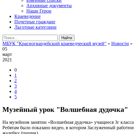
Именные списки
Архивные документы
Наши Герои
Краеведение
Почетные граждане
Льготные категории
Найти
МБУК "Красногвардейский краеведческий музей"
»
Новости
» 
05
март
2021
0
1
2
3
4
5
Музейный урок "Волшебная дудочка"
На музейном занятии «Волшебная дудочка» учащиеся 3г класс
Ребятам было показано видео, в котором Заслуженный работни
жалейку (пищик).