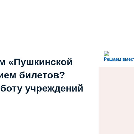
ем «Пушкинской
Решаем вмес
ием билетов?
аботу учреждений