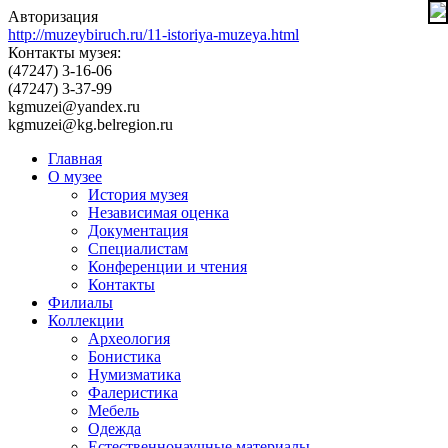
Авторизация
http://muzeybiruch.ru/11-istoriya-muzeya.html
Контакты музея:
(47247) 3-16-06
(47247) 3-37-99
kgmuzei@yandex.ru
kgmuzei@kg.belregion.ru
Главная
О музее
История музея
Независимая оценка
Документация
Специалистам
Конференции и чтения
Контакты
Филиалы
Коллекции
Археология
Бонистика
Нумизматика
Фалеристика
Мебель
Одежда
Естественнонаучные материалы