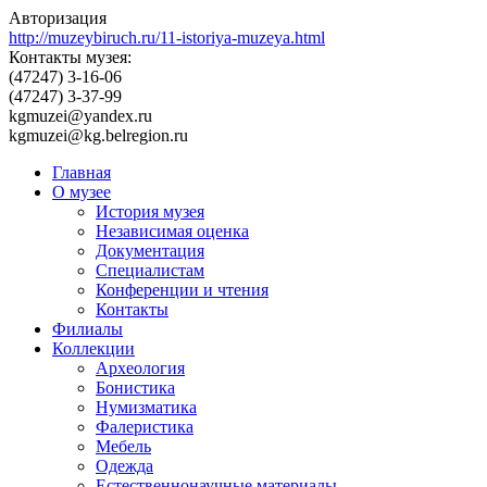
Авторизация
http://muzeybiruch.ru/11-istoriya-muzeya.html
Контакты музея:
(47247) 3-16-06
(47247) 3-37-99
kgmuzei@yandex.ru
kgmuzei@kg.belregion.ru
Главная
О музее
История музея
Независимая оценка
Документация
Специалистам
Конференции и чтения
Контакты
Филиалы
Коллекции
Археология
Бонистика
Нумизматика
Фалеристика
Мебель
Одежда
Естественнонаучные материалы