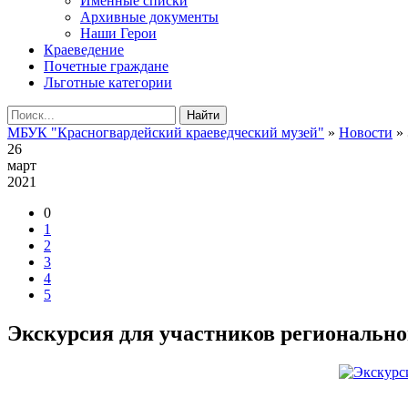
Именные списки
Архивные документы
Наши Герои
Краеведение
Почетные граждане
Льготные категории
Найти
МБУК "Красногвардейский краеведческий музей"
»
Новости
» 
26
март
2021
0
1
2
3
4
5
Экскурсия для участников региональн