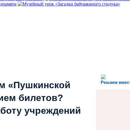
ем «Пушкинской
Решаем вмес
ием билетов?
аботу учреждений