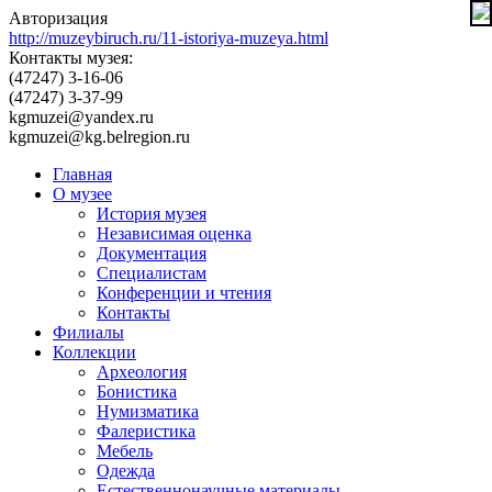
Авторизация
http://muzeybiruch.ru/11-istoriya-muzeya.html
Контакты музея:
(47247) 3-16-06
(47247) 3-37-99
kgmuzei@yandex.ru
kgmuzei@kg.belregion.ru
Главная
О музее
История музея
Независимая оценка
Документация
Специалистам
Конференции и чтения
Контакты
Филиалы
Коллекции
Археология
Бонистика
Нумизматика
Фалеристика
Мебель
Одежда
Естественнонаучные материалы