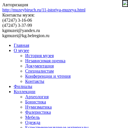
Авторизация
http://muzeybiruch.ru/11-istoriya-muzeya.html
Контакты музея:
(47247) 3-16-06
(47247) 3-37-99
kgmuzei@yandex.ru
kgmuzei@kg.belregion.ru
Главная
О музее
История музея
Независимая оценка
Документация
Специалистам
Конференции и чтения
Контакты
Филиалы
Коллекции
Археология
Бонистика
Нумизматика
Фалеристика
Мебель
Одежда
Естественнонаучные материалы