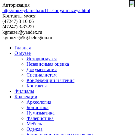
Авторизация
http://muzeybiruch.ru/11-istoriya-muzeya.html
Контакты музея:
(47247) 3-16-06
(47247) 3-37-99
kgmuzei@yandex.ru
kgmuzei@kg.belregion.ru
Главная
О музее
История музея
Независимая оценка
Документация
Специалистам
Конференции и чтения
Контакты
Филиалы
Коллекции
Археология
Бонистика
Нумизматика
Фалеристика
Мебель
Одежда
Естественнонаучные материалы