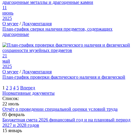
11
июнь
2025
О музее
/
Документация
План-график сверки наличия предметов, содержащих
драгоценные
21
май
2025
О музее
/
Документация
План-график проверки фактического наличия и физической
1
2
3
4
5
Вперед
Нормативные документы
Список:
22 июль
Отчёт о проведении специальной оценки условий труда
05 февраль
Бюджетная смета 2026 финансовый год и на плановый период
2027 и 2028 годов
15 январь