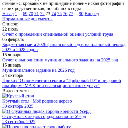
стенде «С кровавых не пришедшие полей» искал фотографии
своих родственников, погибших в годы
Назад
1
...
69
70
71
72
73
74
75
76
77
...
90
Вперед
Нормативные документы
Список:
22 июль
Отчёт о проведении специальной оценки условий труда
05 февраль
Бюджетная смета 2026 финансовый год и на плановый период
2027 и 2028 годов
15 январь
Отчет о выполнении муниципального задания на 2025 год
15 январь
Муниципальное задание на 2026 год
24 октябрь
Приказ "О применении сервиса "Цифровой ID" в цифровой
платформе МАХ при реализации платных услуг"
Видео отчеты
Круглый стол "Моё родовое дерево
30
октябрь 2025
О служилых людях города-крепости Усёрд
23
сентябрь 2025