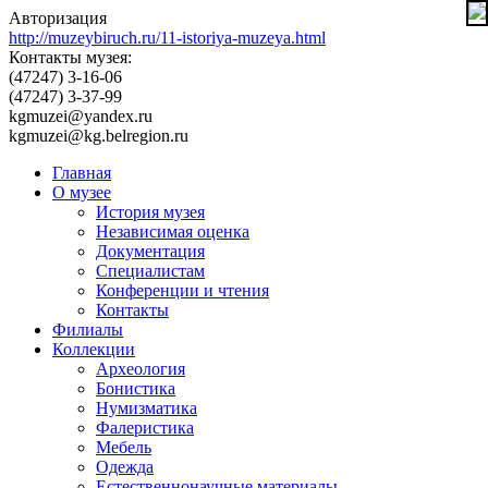
Авторизация
http://muzeybiruch.ru/11-istoriya-muzeya.html
Контакты музея:
(47247) 3-16-06
(47247) 3-37-99
kgmuzei@yandex.ru
kgmuzei@kg.belregion.ru
Главная
О музее
История музея
Независимая оценка
Документация
Специалистам
Конференции и чтения
Контакты
Филиалы
Коллекции
Археология
Бонистика
Нумизматика
Фалеристика
Мебель
Одежда
Естественнонаучные материалы