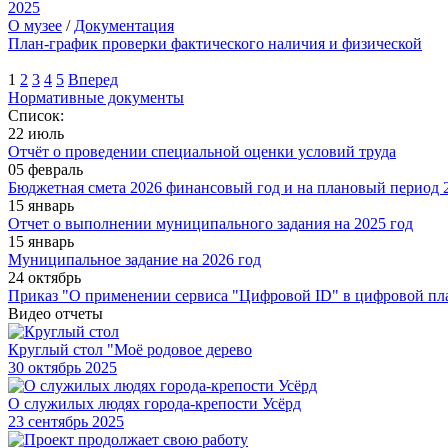
2025
О музее
/
Документация
План-график проверки фактического наличия и физической
1
2
3
4
5
Вперед
Нормативные документы
Список:
22 июль
Отчёт о проведении специальной оценки условий труда
05 февраль
Бюджетная смета 2026 финансовый год и на плановый период 2
15 январь
Отчет о выполнении муниципального задания на 2025 год
15 январь
Муниципальное задание на 2026 год
24 октябрь
Приказ "О применении сервиса "Цифровой ID" в цифровой пл
Видео отчеты
Круглый стол "Моё родовое дерево
30
октябрь 2025
О служилых людях города-крепости Усёрд
23
сентябрь 2025