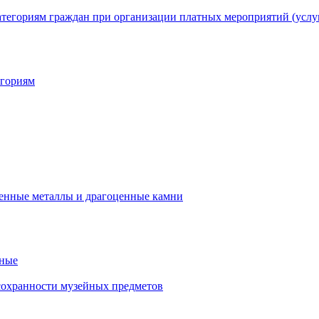
егориям
нные