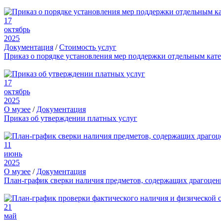
17
октябрь
2025
Документация
/
Стоимость услуг
Приказ о порядке установления мер поддержки отдельным кат
17
октябрь
2025
О музее
/
Документация
Приказ об утверждении платных услуг
11
июнь
2025
О музее
/
Документация
План-график сверки наличия предметов, содержащих драгоце
21
май