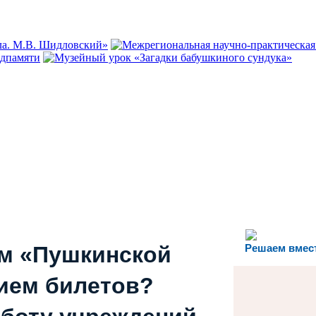
ем «Пушкинской
Решаем вмес
ием билетов?