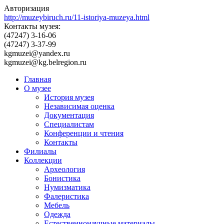
Авторизация
http://muzeybiruch.ru/11-istoriya-muzeya.html
Контакты музея:
(47247) 3-16-06
(47247) 3-37-99
kgmuzei@yandex.ru
kgmuzei@kg.belregion.ru
Главная
О музее
История музея
Независимая оценка
Документация
Специалистам
Конференции и чтения
Контакты
Филиалы
Коллекции
Археология
Бонистика
Нумизматика
Фалеристика
Мебель
Одежда
Естественнонаучные материалы