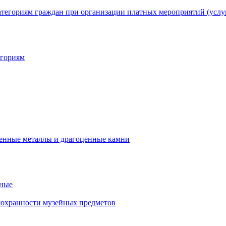
егориям
нные