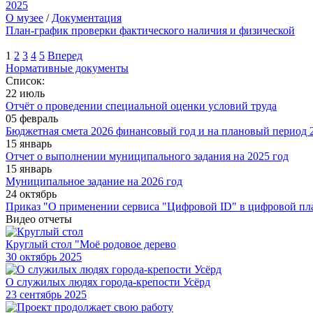
2025
О музее
/
Документация
План-график проверки фактического наличия и физической
1
2
3
4
5
Вперед
Нормативные документы
Список:
22 июль
Отчёт о проведении специальной оценки условий труда
05 февраль
Бюджетная смета 2026 финансовый год и на плановый период 2
15 январь
Отчет о выполнении муниципального задания на 2025 год
15 январь
Муниципальное задание на 2026 год
24 октябрь
Приказ "О применении сервиса "Цифровой ID" в цифровой пл
Видео отчеты
Круглый стол "Моё родовое дерево
30
октябрь 2025
О служилых людях города-крепости Усёрд
23
сентябрь 2025