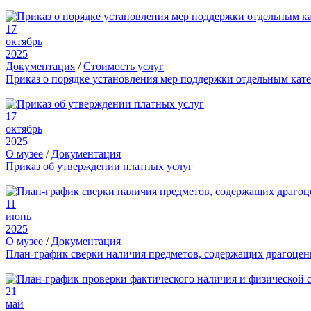
17
октябрь
2025
Документация
/
Стоимость услуг
Приказ о порядке установления мер поддержки отдельным кат
17
октябрь
2025
О музее
/
Документация
Приказ об утверждении платных услуг
11
июнь
2025
О музее
/
Документация
План-график сверки наличия предметов, содержащих драгоце
21
май