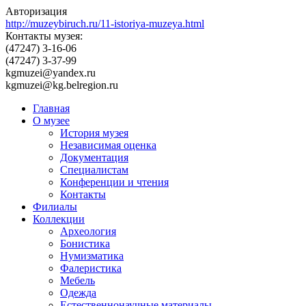
Авторизация
http://muzeybiruch.ru/11-istoriya-muzeya.html
Контакты музея:
(47247) 3-16-06
(47247) 3-37-99
kgmuzei@yandex.ru
kgmuzei@kg.belregion.ru
Главная
О музее
История музея
Независимая оценка
Документация
Специалистам
Конференции и чтения
Контакты
Филиалы
Коллекции
Археология
Бонистика
Нумизматика
Фалеристика
Мебель
Одежда
Естественнонаучные материалы