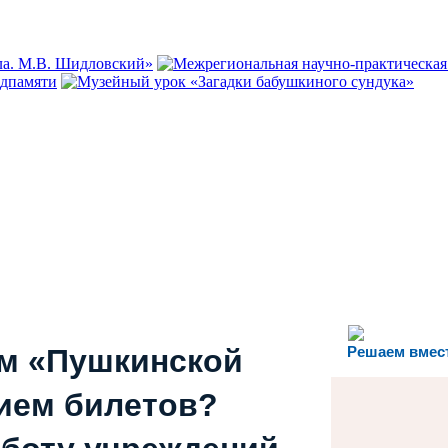
ем «Пушкинской
Решаем вмес
ием билетов?