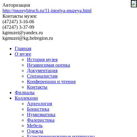
Авторизация
http://muzeybiruch.ru/11-istoriya-muzeya.html
Контакты музея:
(47247) 3-16-06
(47247) 3-37-99
kgmuzei@yandex.ru
kgmuzei@kg.belregion.ru
Главная
О музее
История музея
Независимая оценка
Документация
Специалистам
Конференции и чтения
Контакты
Филиалы
Коллекции
Археология
Бонистика
Нумизматика
Фалеристика
Мебель
Одежда
Естественнонаучные материалы