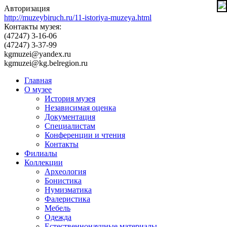
Авторизация
http://muzeybiruch.ru/11-istoriya-muzeya.html
Контакты музея:
(47247) 3-16-06
(47247) 3-37-99
kgmuzei@yandex.ru
kgmuzei@kg.belregion.ru
Главная
О музее
История музея
Независимая оценка
Документация
Специалистам
Конференции и чтения
Контакты
Филиалы
Коллекции
Археология
Бонистика
Нумизматика
Фалеристика
Мебель
Одежда
Естественнонаучные материалы