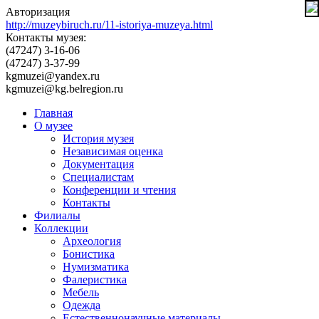
Авторизация
http://muzeybiruch.ru/11-istoriya-muzeya.html
Контакты музея:
(47247) 3-16-06
(47247) 3-37-99
kgmuzei@yandex.ru
kgmuzei@kg.belregion.ru
Главная
О музее
История музея
Независимая оценка
Документация
Специалистам
Конференции и чтения
Контакты
Филиалы
Коллекции
Археология
Бонистика
Нумизматика
Фалеристика
Мебель
Одежда
Естественнонаучные материалы