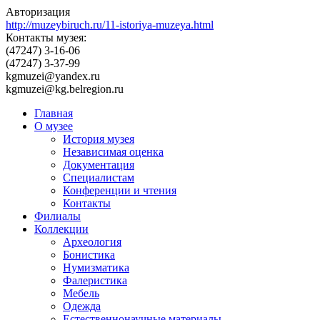
Авторизация
http://muzeybiruch.ru/11-istoriya-muzeya.html
Контакты музея:
(47247) 3-16-06
(47247) 3-37-99
kgmuzei@yandex.ru
kgmuzei@kg.belregion.ru
Главная
О музее
История музея
Независимая оценка
Документация
Специалистам
Конференции и чтения
Контакты
Филиалы
Коллекции
Археология
Бонистика
Нумизматика
Фалеристика
Мебель
Одежда
Естественнонаучные материалы