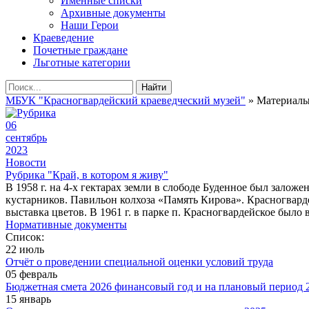
Именные списки
Архивные документы
Наши Герои
Краеведение
Почетные граждане
Льготные категории
Найти
МБУК "Красногвардейский краеведческий музей"
» Материалы 
06
сентябрь
2023
Новости
Рубрика "Край, в котором я живу"
В 1958 г. на 4-х гектарах земли в слободе Буденное был зало
кустарников. Павильон колхоза «Память Кирова». Красногвардей
выставка цветов. В 1961 г. в парке п. Красногвардейское было
Нормативные документы
Список:
22 июль
Отчёт о проведении специальной оценки условий труда
05 февраль
Бюджетная смета 2026 финансовый год и на плановый период 2
15 январь