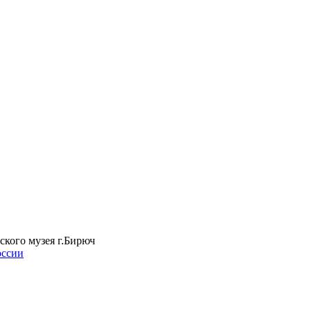
ского музея г.Бирюч
оссии