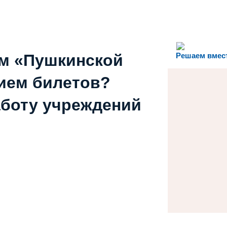
ем «Пушкинской
Решаем вмес
ием билетов?
аботу учреждений