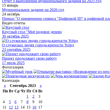
Отчет о выполнении муниципального задания на 2025 год
15 январь
Муниципальное задание на 2026 год
24 октябрь
Приказ "О применении сервиса "Цифровой ID" в цифровой пл
Видео отчеты
Круглый стол "Моё родовое дерево
30
октябрь 2025
О служилых людях города-крепости Усёрд
23
сентябрь 2025
Проект продолжает свою работу
17
июль 2025
Фотогалерея
Календарь
«
Сентябрь 2023
»
Пн
Вт
Ср
Чт
Пт
Сб
Вс
1
2
3
4
5
6
7
8
9
10
11
12
13
14
15
16
17