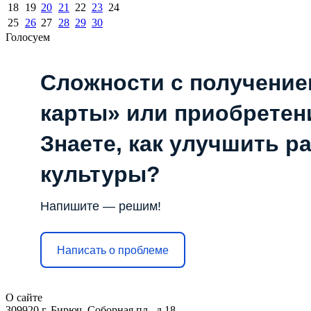
18
19
20
21
22
23
24
25
26
27
28
29
30
Голосуем
Сложности с получени
карты» или приобретен
Знаете, как улучшить р
культуры?
Напишите — решим!
Написать о проблеме
О сайте
309920 г. Бирюч, Соборная пл., д.18.