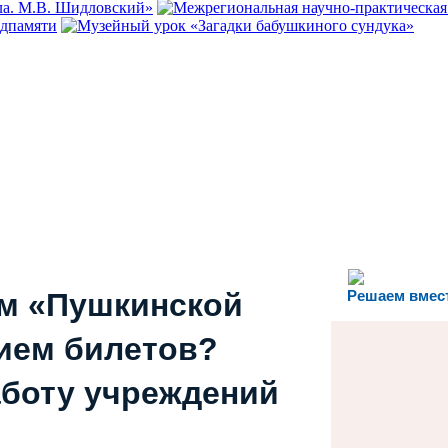
ем «Пушкинской
Решаем вмес
ием билетов?
аботу учреждений