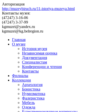
Авторизация
http://muzeybiruch.ru/11-istoriya-muzeya.html
Контакты музея:
(47247) 3-16-06
(47247) 3-37-99
kgmuzei@yandex.ru
kgmuzei@kg.belregion.ru
Главная
О музее
История музея
Независимая оценка
Документация
Специалистам
Конференции и чтения
Контакты
Филиалы
Коллекции
Археология
Бонистика
Нумизматика
Фалеристика
Мебель
Одежда
Естественнонаучные материалы