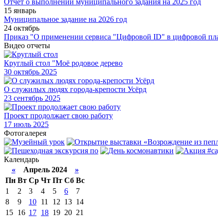
Отчет о выполнении муниципального задания на 2025 год
15 январь
Муниципальное задание на 2026 год
24 октябрь
Приказ "О применении сервиса "Цифровой ID" в цифровой пл
Видео отчеты
Круглый стол "Моё родовое дерево
30
октябрь 2025
О служилых людях города-крепости Усёрд
23
сентябрь 2025
Проект продолжает свою работу
17
июль 2025
Фотогалерея
Календарь
«
Апрель 2024
»
Пн
Вт
Ср
Чт
Пт
Сб
Вс
1
2
3
4
5
6
7
8
9
10
11
12
13
14
15
16
17
18
19
20
21