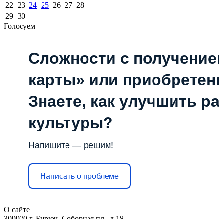
22
23
24
25
26
27
28
29
30
Голосуем
Сложности с получени
карты» или приобретен
Знаете, как улучшить р
культуры?
Напишите — решим!
Написать о проблеме
О сайте
309920 г. Бирюч, Соборная пл., д.18.