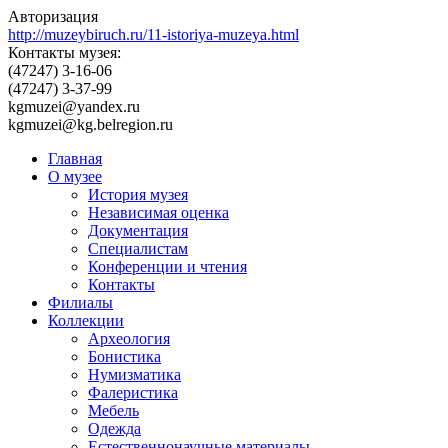
Авторизация
http://muzeybiruch.ru/11-istoriya-muzeya.html
Контакты музея:
(47247) 3-16-06
(47247) 3-37-99
kgmuzei@yandex.ru
kgmuzei@kg.belregion.ru
Главная
О музее
История музея
Независимая оценка
Документация
Специалистам
Конференции и чтения
Контакты
Филиалы
Коллекции
Археология
Бонистика
Нумизматика
Фалеристика
Мебель
Одежда
Естественнонаучные материалы