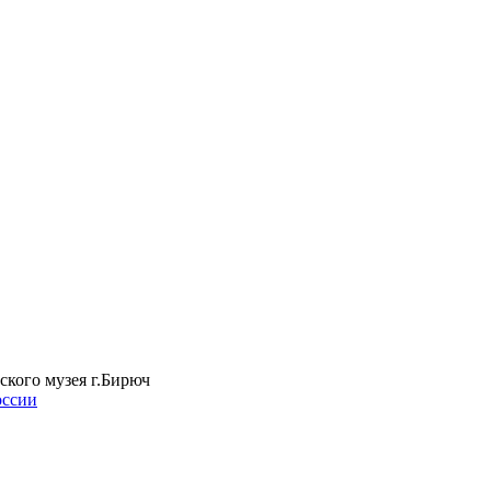
ского музея г.Бирюч
оссии