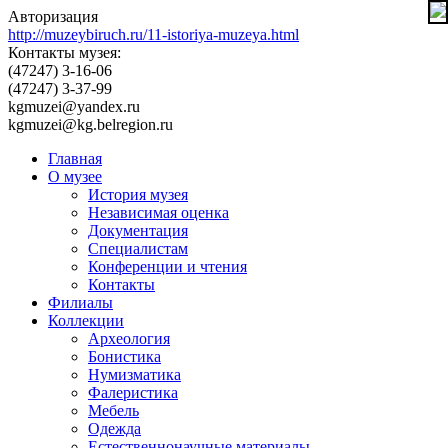
Авторизация
http://muzeybiruch.ru/11-istoriya-muzeya.html
Контакты музея:
(47247) 3-16-06
(47247) 3-37-99
kgmuzei@yandex.ru
kgmuzei@kg.belregion.ru
Главная
О музее
История музея
Независимая оценка
Документация
Специалистам
Конференции и чтения
Контакты
Филиалы
Коллекции
Археология
Бонистика
Нумизматика
Фалеристика
Мебель
Одежда
Естественнонаучные материалы