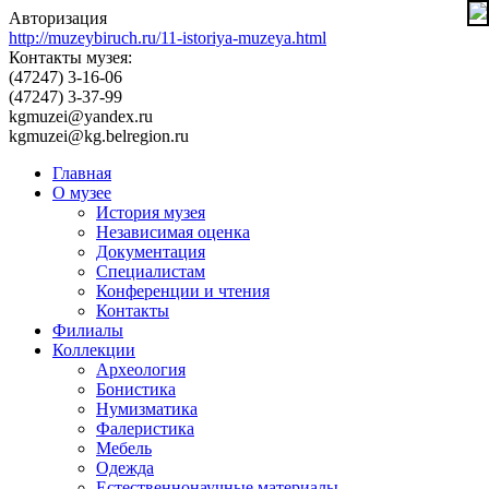
Авторизация
http://muzeybiruch.ru/11-istoriya-muzeya.html
Контакты музея:
(47247) 3-16-06
(47247) 3-37-99
kgmuzei@yandex.ru
kgmuzei@kg.belregion.ru
Главная
О музее
История музея
Независимая оценка
Документация
Специалистам
Конференции и чтения
Контакты
Филиалы
Коллекции
Археология
Бонистика
Нумизматика
Фалеристика
Мебель
Одежда
Естественнонаучные материалы