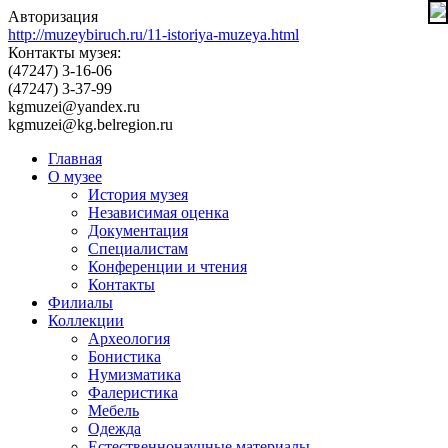
Авторизация
http://muzeybiruch.ru/11-istoriya-muzeya.html
Контакты музея:
(47247) 3-16-06
(47247) 3-37-99
kgmuzei@yandex.ru
kgmuzei@kg.belregion.ru
Главная
О музее
История музея
Независимая оценка
Документация
Специалистам
Конференции и чтения
Контакты
Филиалы
Коллекции
Археология
Бонистика
Нумизматика
Фалеристика
Мебель
Одежда
Естественнонаучные материалы