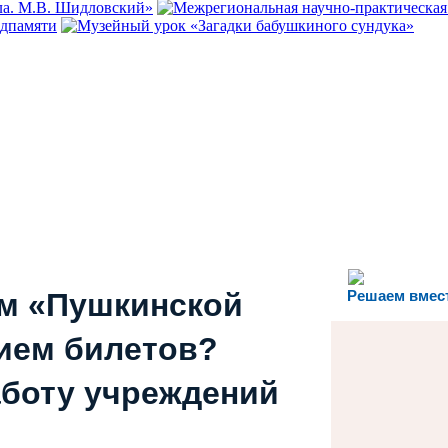
ем «Пушкинской
Решаем вмес
ием билетов?
аботу учреждений