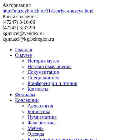
Авторизация
http://muzeybiruch.ru/11-istoriya-muzeya.html
Контакты музея:
(47247) 3-16-06
(47247) 3-37-99
kgmuzei@yandex.ru
kgmuzei@kg.belregion.ru
Главная
О музее
История музея
Независимая оценка
Документация
Специалистам
Конференции и чтения
Контакты
Филиалы
Коллекции
Археология
Бонистика
Нумизматика
Фалеристика
Мебель
Одежда
Естественнонаучные материалы