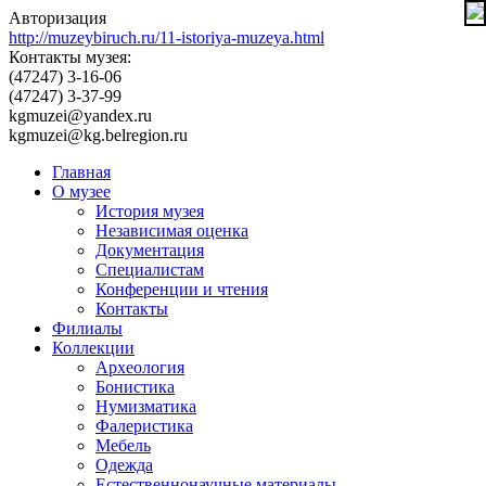
Авторизация
http://muzeybiruch.ru/11-istoriya-muzeya.html
Контакты музея:
(47247) 3-16-06
(47247) 3-37-99
kgmuzei@yandex.ru
kgmuzei@kg.belregion.ru
Главная
О музее
История музея
Независимая оценка
Документация
Специалистам
Конференции и чтения
Контакты
Филиалы
Коллекции
Археология
Бонистика
Нумизматика
Фалеристика
Мебель
Одежда
Естественнонаучные материалы