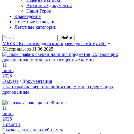
Именные списки
Архивные документы
Наши Герои
Краеведение
Почетные граждане
Льготные категории
Найти
МБУК "Красногвардейский краеведческий музей"
»
Материалы за 11.06.2025
11
июнь
2025
О музее
/
Документация
План-график сверки наличия предметов, содержащих
драгоценные
11
июнь
2025
Новости
Сказка - ложь, да в ней намек