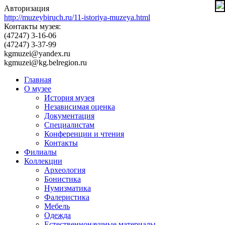
Авторизация
http://muzeybiruch.ru/11-istoriya-muzeya.html
Контакты музея:
(47247) 3-16-06
(47247) 3-37-99
kgmuzei@yandex.ru
kgmuzei@kg.belregion.ru
Главная
О музее
История музея
Независимая оценка
Документация
Специалистам
Конференции и чтения
Контакты
Филиалы
Коллекции
Археология
Бонистика
Нумизматика
Фалеристика
Мебель
Одежда
Естественнонаучные материалы