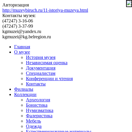
Авторизация
http://muzeybiruch.ru/11-istoriya-muzeya.html
Контакты музея:
(47247) 3-16-06
(47247) 3-37-99
kgmuzei@yandex.ru
kgmuzei@kg.belregion.ru
Главная
О музее
История музея
Независимая оценка
Документация
Специалистам
Конференции и чтения
Контакты
Филиалы
Коллекции
Археология
Бонистика
Нумизматика
Фалеристика
Мебель
Одежда
Естественнонаучные материалы