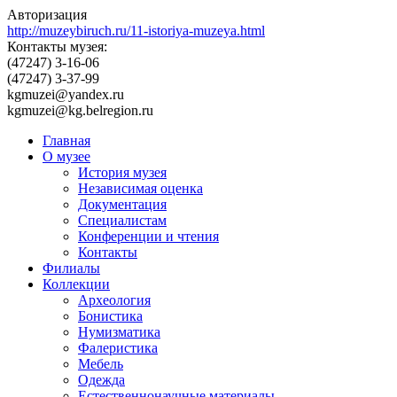
Авторизация
http://muzeybiruch.ru/11-istoriya-muzeya.html
Контакты музея:
(47247) 3-16-06
(47247) 3-37-99
kgmuzei@yandex.ru
kgmuzei@kg.belregion.ru
Главная
О музее
История музея
Независимая оценка
Документация
Специалистам
Конференции и чтения
Контакты
Филиалы
Коллекции
Археология
Бонистика
Нумизматика
Фалеристика
Мебель
Одежда
Естественнонаучные материалы