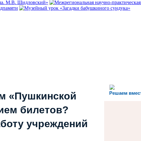
ем «Пушкинской
Решаем вмес
ием билетов?
аботу учреждений