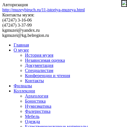
Авторизация
http://muzeybiruch.ru/11-istoriya-muzeya.html
Контакты музея:
(47247) 3-16-06
(47247) 3-37-99
kgmuzei@yandex.ru
kgmuzei@kg.belregion.ru
Главная
О музее
История музея
Независимая оценка
Документация
Специалистам
Конференции и чтения
Контакты
Филиалы
Коллекции
Археология
Бонистика
Нумизматика
Фалеристика
Мебель
Одежда
Естественнонаучные материалы