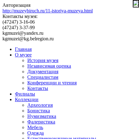
Авторизация
http://muzeybiruch.ru/11-istoriya-muzeya.html
Контакты музея:
(47247) 3-16-06
(47247) 3-37-99
kgmuzei@yandex.ru
kgmuzei@kg.belregion.ru
Главная
О музее
История музея
Независимая оценка
Документация
Специалистам
Конференции и чтения
Контакты
Филиалы
Коллекции
Археология
Бонистика
Нумизматика
Фалеристика
Мебель
Одежда
Естественнонаучные материалы