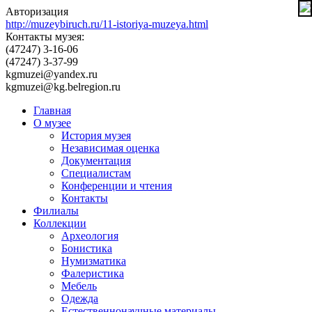
Авторизация
http://muzeybiruch.ru/11-istoriya-muzeya.html
Контакты музея:
(47247) 3-16-06
(47247) 3-37-99
kgmuzei@yandex.ru
kgmuzei@kg.belregion.ru
Главная
О музее
История музея
Независимая оценка
Документация
Специалистам
Конференции и чтения
Контакты
Филиалы
Коллекции
Археология
Бонистика
Нумизматика
Фалеристика
Мебель
Одежда
Естественнонаучные материалы