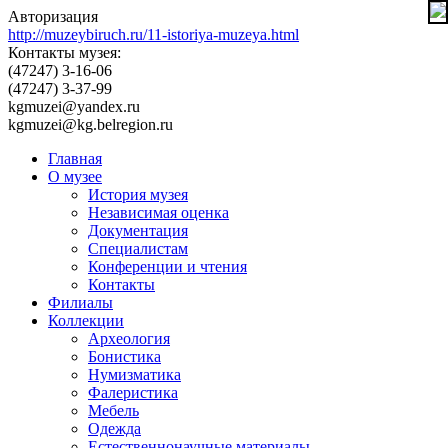
Авторизация
http://muzeybiruch.ru/11-istoriya-muzeya.html
Контакты музея:
(47247) 3-16-06
(47247) 3-37-99
kgmuzei@yandex.ru
kgmuzei@kg.belregion.ru
Главная
О музее
История музея
Независимая оценка
Документация
Специалистам
Конференции и чтения
Контакты
Филиалы
Коллекции
Археология
Бонистика
Нумизматика
Фалеристика
Мебель
Одежда
Естественнонаучные материалы