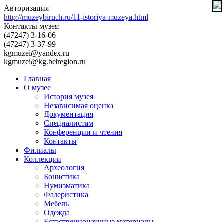
Авторизация
http://muzeybiruch.ru/11-istoriya-muzeya.html
Контакты музея:
(47247) 3-16-06
(47247) 3-37-99
kgmuzei@yandex.ru
kgmuzei@kg.belregion.ru
Главная
О музее
История музея
Независимая оценка
Документация
Специалистам
Конференции и чтения
Контакты
Филиалы
Коллекции
Археология
Бонистика
Нумизматика
Фалеристика
Мебель
Одежда
Естественнонаучные материалы