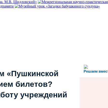
ем «Пушкинской
Решаем вмес
ием билетов?
аботу учреждений