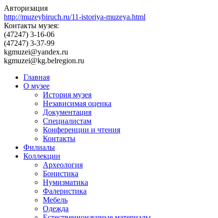
Авторизация
http://muzeybiruch.ru/11-istoriya-muzeya.html
Контакты музея:
(47247) 3-16-06
(47247) 3-37-99
kgmuzei@yandex.ru
kgmuzei@kg.belregion.ru
Главная
О музее
История музея
Независимая оценка
Документация
Специалистам
Конференции и чтения
Контакты
Филиалы
Коллекции
Археология
Бонистика
Нумизматика
Фалеристика
Мебель
Одежда
Естественнонаучные материалы