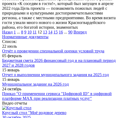
проекта «К соседям в гости!», который был запущен в апреле
2022 года.Цель проекта — познакомить пожилых людей с
природными и культурными достопримечательностями
региона, а также с местными предприятиями. Во время визита
гости узнали много нового о жизни Красногвардейского
района, его богатой истории, знаменитых
Назад
1
...
8
9
10
11
12
13
14
15
16
...
90
Вперед
Нормативные документы
Список:
22 июль
Отчёт о проведении специальной оценки условий труда
05 февраль
Бюджетная смета 2026 финансовый год и на плановый период
2027 и 2028 годов
15 январь
Отчет о выполнении муниципального задания на 2025 год
15 январь
Муниципальное задание на 2026 год
24 октябрь
Приказ "О применении сервиса "Цифровой ID" в цифровой
платформе МАХ при реализации платных услуг"
Видео отчеты
Круглый стол "Моё родовое дерево
30
октябрь 2025