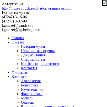
Авторизация
http://muzeybiruch.ru/11-istoriya-muzeya.html
Контакты музея:
(47247) 3-16-06
(47247) 3-37-99
kgmuzei@yandex.ru
kgmuzei@kg.belregion.ru
Главная
О музее
История музея
Независимая оценка
Документация
Специалистам
Конференции и чтения
Контакты
Филиалы
Коллекции
Археология
Бонистика
Нумизматика
Фалеристика
Мебель
Одежда
Естественнонаучные материалы