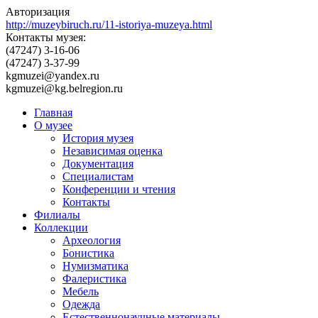
Авторизация
http://muzeybiruch.ru/11-istoriya-muzeya.html
Контакты музея:
(47247) 3-16-06
(47247) 3-37-99
kgmuzei@yandex.ru
kgmuzei@kg.belregion.ru
Главная
О музее
История музея
Независимая оценка
Документация
Специалистам
Конференции и чтения
Контакты
Филиалы
Коллекции
Археология
Бонистика
Нумизматика
Фалеристика
Мебель
Одежда
Естественнонаучные материалы