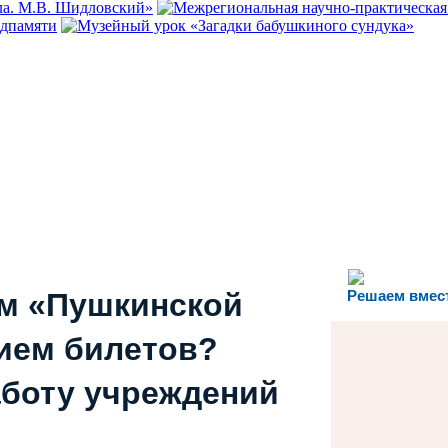
ем «Пушкинской
Решаем вмес
ием билетов?
аботу учреждений