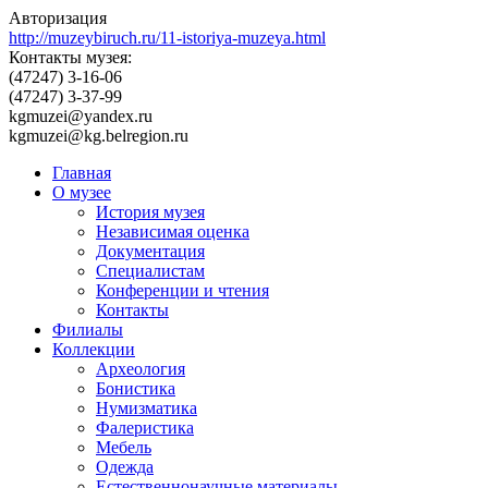
Авторизация
http://muzeybiruch.ru/11-istoriya-muzeya.html
Контакты музея:
(47247) 3-16-06
(47247) 3-37-99
kgmuzei@yandex.ru
kgmuzei@kg.belregion.ru
Главная
О музее
История музея
Независимая оценка
Документация
Специалистам
Конференции и чтения
Контакты
Филиалы
Коллекции
Археология
Бонистика
Нумизматика
Фалеристика
Мебель
Одежда
Естественнонаучные материалы