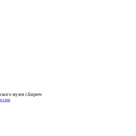
ского музея г.Бирюч
оссии