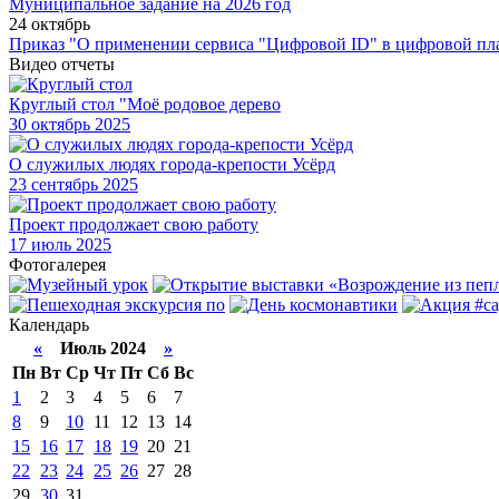
Муниципальное задание на 2026 год
24 октябрь
Приказ "О применении сервиса "Цифровой ID" в цифровой пл
Видео отчеты
Круглый стол "Моё родовое дерево
30
октябрь 2025
О служилых людях города-крепости Усёрд
23
сентябрь 2025
Проект продолжает свою работу
17
июль 2025
Фотогалерея
Календарь
«
Июль 2024
»
Пн
Вт
Ср
Чт
Пт
Сб
Вс
1
2
3
4
5
6
7
8
9
10
11
12
13
14
15
16
17
18
19
20
21
22
23
24
25
26
27
28
29
30
31