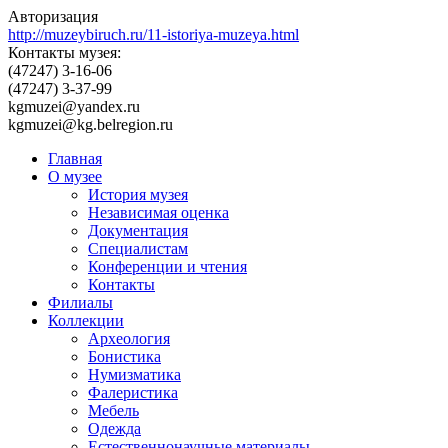
Авторизация
http://muzeybiruch.ru/11-istoriya-muzeya.html
Контакты музея:
(47247) 3-16-06
(47247) 3-37-99
kgmuzei@yandex.ru
kgmuzei@kg.belregion.ru
Главная
О музее
История музея
Независимая оценка
Документация
Специалистам
Конференции и чтения
Контакты
Филиалы
Коллекции
Археология
Бонистика
Нумизматика
Фалеристика
Мебель
Одежда
Естественнонаучные материалы