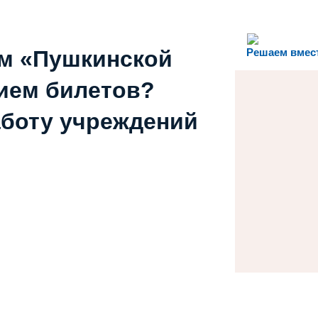
ем «Пушкинской
Решаем вмес
ием билетов?
аботу учреждений