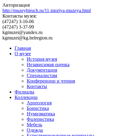
Авторизация
http://muzeybiruch.ru/11-istoriya-muzeya.html
Контакты музея:
(47247) 3-16-06
(47247) 3-37-99
kgmuzei@yandex.ru
kgmuzei@kg.belregion.ru
Главная
О музее
История музея
Независимая оценка
Документация
Специалистам
Конференции и чтения
Контакты
Филиалы
Коллекции
Археология
Бонистика
Нумизматика
Фалеристика
Мебель
Одежда
Естественнонаучные материалы