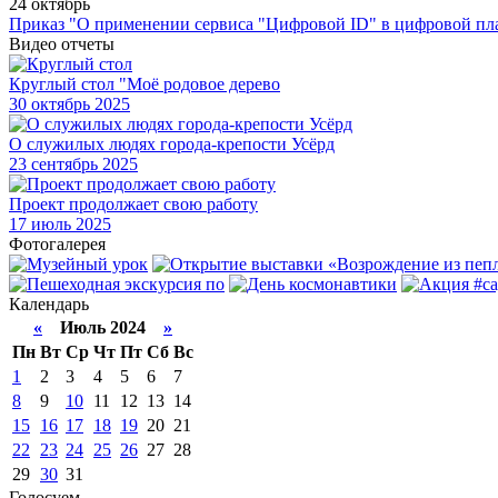
24 октябрь
Приказ "О применении сервиса "Цифровой ID" в цифровой пл
Видео отчеты
Круглый стол "Моё родовое дерево
30
октябрь 2025
О служилых людях города-крепости Усёрд
23
сентябрь 2025
Проект продолжает свою работу
17
июль 2025
Фотогалерея
Календарь
«
Июль 2024
»
Пн
Вт
Ср
Чт
Пт
Сб
Вс
1
2
3
4
5
6
7
8
9
10
11
12
13
14
15
16
17
18
19
20
21
22
23
24
25
26
27
28
29
30
31
Голосуем