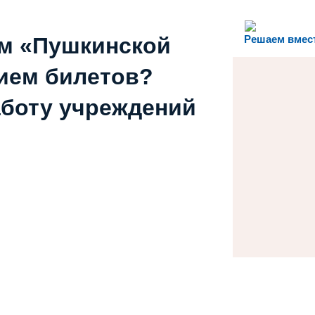
ем «Пушкинской
Решаем вмес
ием билетов?
аботу учреждений