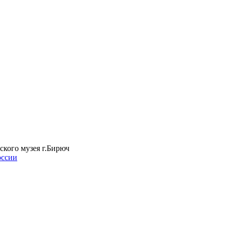
ского музея г.Бирюч
оссии