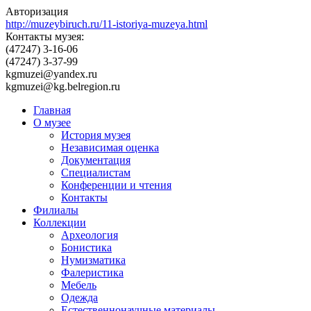
Авторизация
http://muzeybiruch.ru/11-istoriya-muzeya.html
Контакты музея:
(47247) 3-16-06
(47247) 3-37-99
kgmuzei@yandex.ru
kgmuzei@kg.belregion.ru
Главная
О музее
История музея
Независимая оценка
Документация
Специалистам
Конференции и чтения
Контакты
Филиалы
Коллекции
Археология
Бонистика
Нумизматика
Фалеристика
Мебель
Одежда
Естественнонаучные материалы