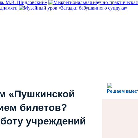
ем «Пушкинской
Решаем вмес
ием билетов?
аботу учреждений